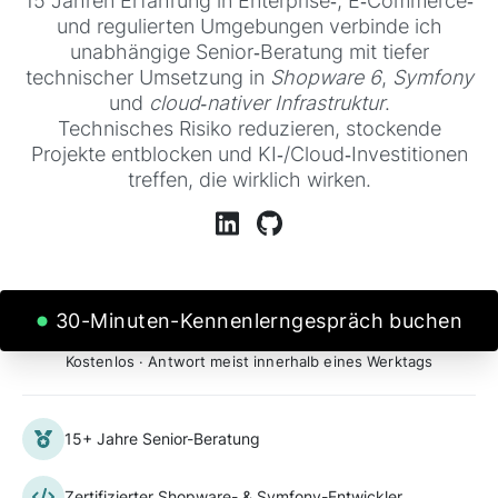
15 Jahren Erfahrung in Enterprise‑, E‑Commerce‑
und regulierten Umgebungen verbinde ich
unabhängige Senior‑Beratung mit tiefer
technischer Umsetzung in
Shopware 6
,
Symfony
und
cloud‑nativer Infrastruktur
.
Technisches Risiko reduzieren, stockende
Projekte entblocken und KI‑/Cloud‑Investitionen
treffen, die wirklich wirken.
30-Minuten-Kennenlerngespräch buchen
Kostenlos · Antwort meist innerhalb eines Werktags
15+ Jahre Senior-Beratung
Zertifizierter Shopware- & Symfony-Entwickler